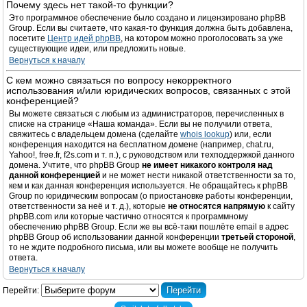
Почему здесь нет такой-то функции?
Это программное обеспечение было создано и лицензировано phpBB
Group. Если вы считаете, что какая-то функция должна быть добавлена,
посетите
Центр идей phpBB
, на котором можно проголосовать за уже
существующие идеи, или предложить новые.
Вернуться к началу
С кем можно связаться по вопросу некорректного
использования и/или юридических вопросов, связанных с этой
конференцией?
Вы можете связаться с любым из администраторов, перечисленных в
списке на странице «Наша команда». Если вы не получили ответа,
свяжитесь с владельцем домена (сделайте
whois lookup
) или, если
конференция находится на бесплатном домене (например, chat.ru,
Yahoo!, free.fr, f2s.com и т. п.), с руководством или техподдержкой данного
домена. Учтите, что phpBB Group
не имеет никакого контроля над
данной конференцией
и не может нести никакой ответственности за то,
кем и как данная конференция используется. Не обращайтесь к phpBB
Group по юридическим вопросам (о приостановке работы конференции,
ответственности за неё и т. д.), которые
не относятся напрямую
к сайту
phpBB.com или которые частично относятся к программному
обеспечению phpBB Group. Если же вы всё-таки пошлёте email в адрес
phpBB Group об использовании данной конференции
третьей стороной
,
то не ждите подробного письма, или вы можете вообще не получить
ответа.
Вернуться к началу
Перейти: