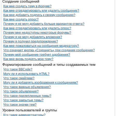
Создание сообщений
Как мне создать тему в форуме?
Как мне отредактировать или удалить сообщение?
Как мне добавить подпись к своему сообщению?
Как мне создать опрос?
Почему я не могу добавить больше вариантов ответа?
Как мне отредактировать или удалить опрос?
Почему мне недоступны некоторые форумы?
Почему я не могу добавлять вложения?
Почему я получил предупреждение?
Как мне пожаловаться на сообщения модератору?
Что означает кнопка «Сохранить» при создании сообщения?
Почему моё сообщение требует одобрения?
Как мне вновь поднять мою тему?
Форматирование сообщений и типы создаваемых тем
Что такое BBCode?
Могу ли я использовать HTML?
Что такое смайлики?
Могу ли я добавлять изображения к сообщениям?
Что такое важные объявления?
Что такое объявления?
Что такое прилепленные темы?
Что такое закрытые темы?
Что такое значки тем?
Уровни пользователей и группы
Кто такие администраторы?