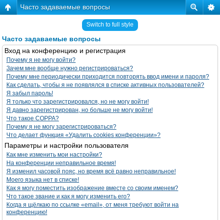
Часто задаваемые вопросы
Switch to full style
Часто задаваемые вопросы
Вход на конференцию и регистрация
Почему я не могу войти?
Зачем мне вообще нужно регистрироваться?
Почему мне периодически приходится повторять ввод имени и пароля?
Как сделать, чтобы я не появлялся в списке активных пользователей?
Я забыл пароль!
Я только что зарегистрировался, но не могу войти!
Я давно зарегистрирован, но больше не могу войти!
Что такое COPPA?
Почему я не могу зарегистрироваться?
Что делает функция «Удалить cookies конференции»?
Параметры и настройки пользователя
Как мне изменить мои настройки?
На конференции неправильное время!
Я изменил часовой пояс, но время всё равно неправильное!
Моего языка нет в списке!
Как я могу поместить изображение вместе со своим именем?
Что такое звание и как я могу изменить его?
Когда я щёлкаю по ссылке «email», от меня требуют войти на
конференцию!