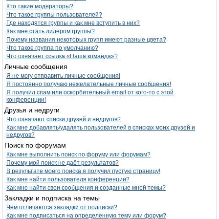
Кто такие модераторы?
Что такое группы пользователей?
Где находятся группы и как мне вступить в них?
Как мне стать лидером группы?
Почему названия некоторых групп имеют разные цвета?
Что такое группа по умолчанию?
Что означает ссылка «Наша команда»?
Личные сообщения
Я не могу отправить личные сообщения!
Я постоянно получаю нежелательные личные сообщения!
Я получил спам или оскорбительный email от кого-то с этой
конференции!
Друзья и недруги
Что означают списки друзей и недругов?
Как мне добавлять/удалять пользователей в списках моих друзей и
недругов?
Поиск по форумам
Как мне выполнить поиск по форуму или форумам?
Почему мой поиск не даёт результатов?
В результате моего поиска я получил пустую страницу!
Как мне найти пользователя конференции?
Как мне найти свои сообщения и созданные мной темы?
Закладки и подписка на темы
Чем отличаются закладки от подписки?
Как мне подписаться на определённую тему или форум?