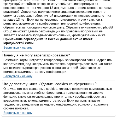
прав ребёнка в интернете от 1998 г. — это закон Соединённых Штатов,
требующий от сайтов, которые могут собирать информацию от
несовершеннолетних младше 13 лет, иметь на это письменное согласие
родителей. Допустимо наличие иного вида подтверждения того, что
опекуны разрешают сбор личной информации от несовершеннолетних
младше 13 лет. Если вы не уверены, применимо ли это к вам, как к
регистрирующемуся на конференции, или к самой конференции,
обратитесь за помощью к юрисконсульту. Обратите внимание, что phpBB
Group не может давать рекомендаций по правовым вопросам и не
является объектом юридических отношений, кроме указанных ниже.
Примечание переводчика: в России данный акт не имеет
юридической силы.
Вернуться к началу
Почему я не могу зарегистрироваться?
Возможно, администратор конференции заблокировал ваш IP-адрес или
запретил имя, под которым вы пытаетесь зарегистрироваться. Он также
мог отключить регистрацию новых пользователей. Обратитесь за
помощью к администратору конференции.
Вернуться к началу
Что делает функция «Удалить cookies конференции»?
Она удаляет все созданные cookies, которые позволяют вам оставаться
авторизованным на этой конференции, а также выполняют другие
функции, такие как отслеживание прочитанных сообщений, если эта
возможность включена администратором. Если вы испытываете
трудности с входом или выходом с конференции, возможно, удаление
cookies поможет.
Вернуться к началу