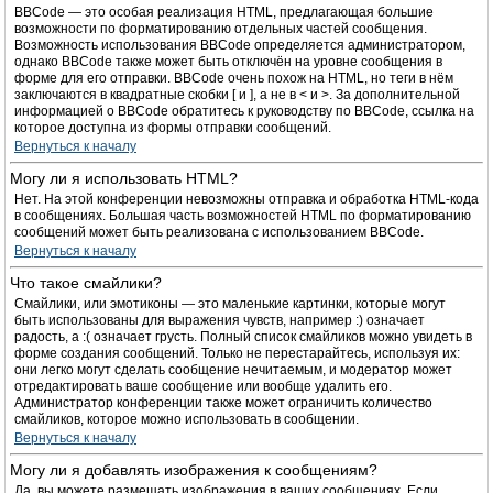
BBCode — это особая реализация HTML, предлагающая большие
возможности по форматированию отдельных частей сообщения.
Возможность использования BBCode определяется администратором,
однако BBCode также может быть отключён на уровне сообщения в
форме для его отправки. BBCode очень похож на HTML, но теги в нём
заключаются в квадратные скобки [ и ], а не в < и >. За дополнительной
информацией о BBCode обратитесь к руководству по BBCode, ссылка на
которое доступна из формы отправки сообщений.
Вернуться к началу
Могу ли я использовать HTML?
Нет. На этой конференции невозможны отправка и обработка HTML-кода
в сообщениях. Большая часть возможностей HTML по форматированию
сообщений может быть реализована с использованием BBCode.
Вернуться к началу
Что такое смайлики?
Смайлики, или эмотиконы — это маленькие картинки, которые могут
быть использованы для выражения чувств, например :) означает
радость, а :( означает грусть. Полный список смайликов можно увидеть в
форме создания сообщений. Только не перестарайтесь, используя их:
они легко могут сделать сообщение нечитаемым, и модератор может
отредактировать ваше сообщение или вообще удалить его.
Администратор конференции также может ограничить количество
смайликов, которое можно использовать в сообщении.
Вернуться к началу
Могу ли я добавлять изображения к сообщениям?
Да, вы можете размещать изображения в ваших сообщениях. Если